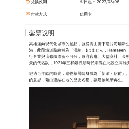
費
兌換效期
即日起 ~ 2027/08/06
南
付款方式
信用卡
雪
甜
套票說明
點
高雄邁向現代化城市的起點，就從壽山腳下這片海埔新
港，此段鐵道路線稱為
「濱線」(はません，Hamasen
-
行各業與這條鐵道密不可分，政府官廳、大型商社、金
景的代名詞，1921年三和銀行順時代潮流在此設立高雄
高
經過百年餘的時光，建物華麗轉身成為
「新濱・駅前」
雄
的意思，藉由連結在地的歷史名稱，讓建物風華再生。
好
玩
卡