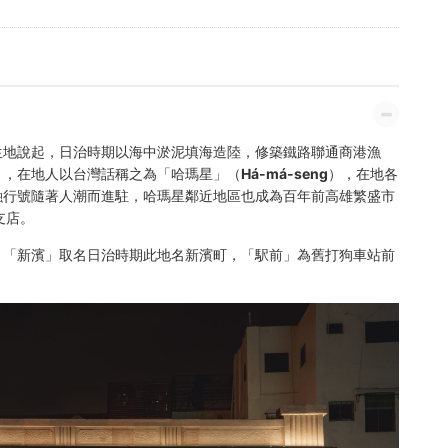
生地說起，日治時期以海中淤泥填海造陸，修築鐵路聯通商港漁
）
，在地人以台灣話稱之為
「哈瑪星」（Há-má-seng）
，在地各
融行號隨著人潮而進駐，哈瑪星鄰近地區也成為百年前高雄繁盛市
支店。
。
「新濱」
取名日治時期此地名新濱町，
「駅前」
為舊打狗車站前