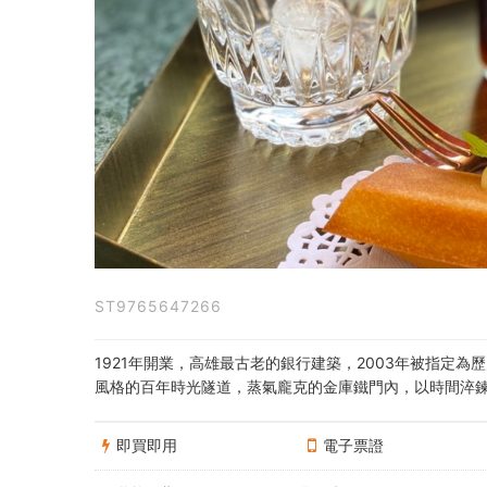
券：
百
年
金
庫
冰
滴
ST9765647266
咖
啡
1921年開業，高雄最古老的銀行建築，2003年被指定
風格的百年時光隧道，蒸氣龐克的金庫鐵門內，以時間淬
+金
磚
即買即用
電子票證