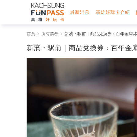
最新消息
高雄好玩卡介紹
新
首頁
所有票券
新濱・駅前｜商品兌換券：百年金庫冰
濱・
新濱・駅前｜商品兌換券：百年金
駅
前
｜
商
品
兌
換