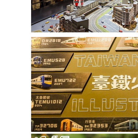
好
玩
卡