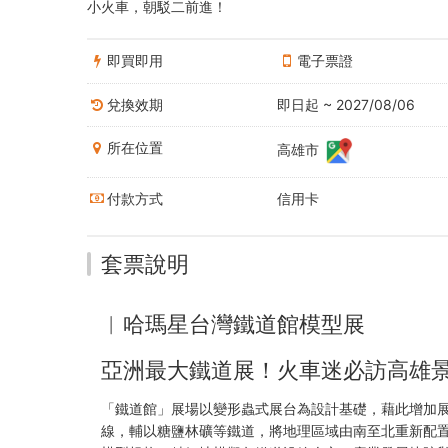
模
小火車，朝駁二前進！
型
即買即用
電子票證
展
兌換效期
即日起 ~ 2027/08/06
當
日
所在位置
高雄市
參
付款方式
信用卡
觀
套票說明
+哈
瑪
︱哈瑪星台灣鐵道館模型展
星
亞洲最大鐵道展！火車迷必訪高雄
駁
「鐵道館」展場以變形蟲式展台為設計基礎，藉此增加
二
線，輔以糖鹽林礦等鐵道，將地理區域由南至北重新配置，