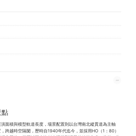
景點
展演面積與模型軌道長度，場景配置則以台灣南北縱貫道為主軸
跨越時空隔閡，歷時自1940年代迄今，並採用HO（1：80）