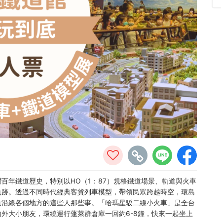
百年鐵道歷史，特別以HO（1：87）規格鐵道場景、軌道與火車
軌跡。透過不同時代經典客貨列車模型，帶領民眾跨越時空，環島
道沿線各個地方的這些人那些事。「哈瑪星駁二線小火車」是全台
外大小朋友，環繞運行蓬萊群倉庫一回約6-8鐘，快來一起坐上