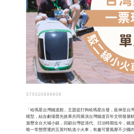
票
玩
到
底
－
單
人
票
ST5020998806
（含
鐵
「哈瑪星台灣鐵道館」主題從打狗哈瑪星出發，延伸至台灣
模型，結合劇場聲光效果共同展演台灣鐵道百年文明發展
道
遊歷全台大城小鎮，回顧台灣從清代、日治時期迄今，鐵
唯一常態營運的五英吋軌道小火車，有趣可愛風靡不少國內