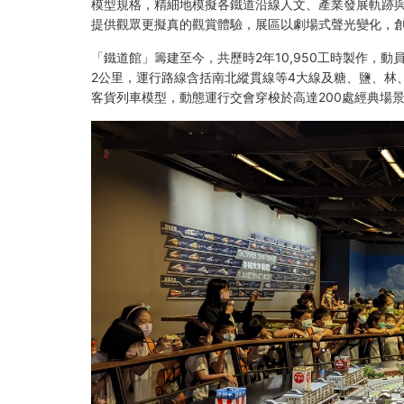
模型規格，精細地模擬各鐵道沿線人文、產業發展軌跡
線
提供觀眾更擬真的觀賞體驗，展區以劇場式聲光變化，
小
「鐵道館」籌建至今，共歷時2年10,950工時製作，動
2公里，運行路線含括南北縱貫線等4大線及糖、鹽、林
火
客貨列車模型，動態運行交會穿梭於高達200處經典場
車
搭
乘
1
次）
-
高
雄