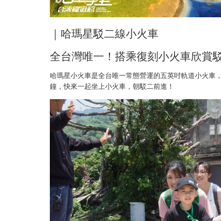
｜哈瑪星駁二線小火車
全台灣唯一！搭乘復刻小火車欣賞
哈瑪星小火車是全台唯一常態營運的五英吋軌道小火車，
鐘，快來一起坐上小火車，朝駁二前進！