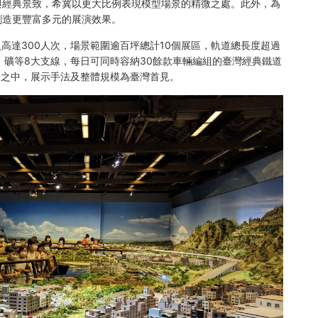
與經典景致，希冀以更大比例表現模型場景的精微之處。此外，為
創造更豐富多元的展演效果。
員高達300人次，場景範圍逾百坪總計10個展區，軌道總長度超過
、礦等8大支線，每日可同時容納30餘款車輛編組的臺灣經典鐵道
景之中，展示手法及整體規模為臺灣首見。