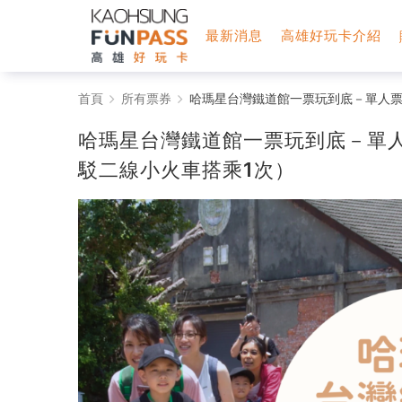
最新消息
高雄好玩卡介紹
哈
首頁
所有票券
哈瑪星台灣鐵道館一票玩到底－單人票
瑪
哈瑪星台灣鐵道館一票玩到底－單
星
駁二線小火車搭乘1次）
台
灣
鐵
道
館
一