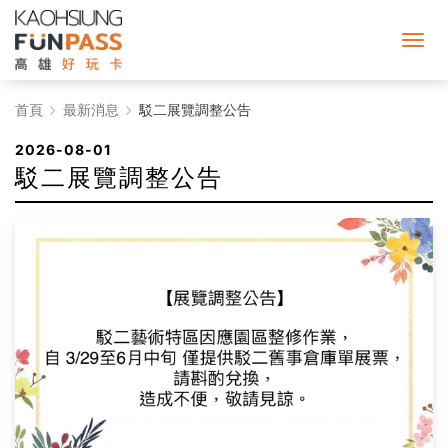
駁
首頁
最新消息
駁二展覽調整公告
二
2026-08-01
駁二展覽調整公告
展
覽
調
整
公
告
-