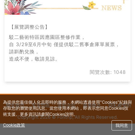
最
新
消
【展覽調整公告】
駁二藝術特區因應園區整修作業，
息
自 3/29至6月中旬 僅提供駁二舊事倉庫單展票，
-
請斟酌兌換，
造成不便，敬請見諒。
高
閱覽次數: 1048
雄
好
玩
為提供您最佳個人化且即時的服務，本網站透過使用"Cookies"紀錄與
關於我們
常見問題
退款須知
服務條款
隱私權聲明
存取您的瀏覽使用訊息。當您使用本網站，即表示您同意Cookies技
卡
術支援。更多資訊請參閱Cookies說明。
Copyright 2026 © Fontrip,
All Rights
Reserved.
Cookie政策
我同意