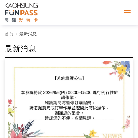
最
首頁
最新消息
新
最新消息
消
息
-
高
雄
好
玩