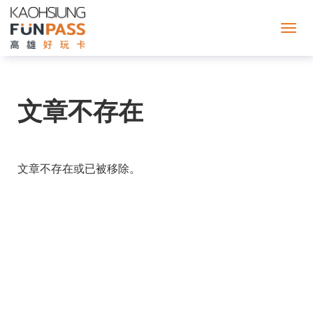
高
雄
文章不存在
お
も
文章不存在或已被移除。
し
ろ
カ
ー
ド