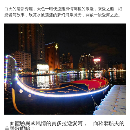
白天的清新秀麗，天色一暗便流露風情萬種的浪漫，乘愛之船，細
聽愛河故事，欣賞水波蕩漾的夢幻河岸風光，開啟一段愛河之旅。
一面體驗異國風情的貢多拉遊愛河，一面聆聽船夫的
美聲歌唱唷！