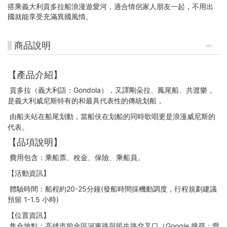
搭乘義大利貢多拉船浪漫遊愛河，適合情侶家人朋友一起，不用出
國就能享受充滿異國風情。
商品說明
【產品介紹】
貢多拉（義大利語：Gondola），又譯剛朵拉、鳳尾船、共渡樂，
是義大利威尼斯特有的和最具代表性的傳統划船，
由船夫站在船尾划動，當船伕在划船的同時歌唱更是浪漫威尼斯的
代表。
【品項說明】
費用包含：乘船票、稅金、保險、乘船員。
【活動資訊】
體驗時間：船程約20-25分鐘(發船時間採機動調度，行程規劃建議
預留 1-1.5 小時)
【位置資訊】
集合地點：高雄市前金區河東路與民生路交叉口（Google 搜尋：愛