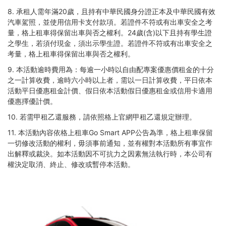
8. 承租人需年滿20歲，且持有中華民國身分證正本及中華民國有效
汽車駕照，並使用信用卡支付款項。若證件不符或有出車安全之考
量，格上租車得保留出車與否之權利。24歲(含)以下且持有學生證
之學生，若須付現金，須出示學生證。若證件不符或有出車安全之
考量，格上租車得保留出車與否之權利。
9. 本活動逾時費用為：每逾一小時以自由配專案優惠價租金的十分
之一計算收費，逾時六小時以上者，需以一日計算收費，平日依本
活動平日優惠租金計價、假日依本活動假日優惠租金或信用卡適用
優惠擇優計價。
10. 若需甲租乙還服務，請依照格上官網甲租乙還規定辦理。
11. 本活動內容依格上租車Go Smart APP公告為準，格上租車保留
一切修改活動的權利，毋須事前通知，並有權對本活動所有事宜作
出解釋或裁決。如本活動因不可抗力之因素無法執行時，本公司有
權決定取消、終止、修改或暫停本活動。