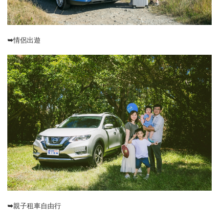
➥情侶出遊
➥親子租車自由行