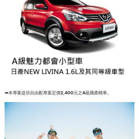
➥本專案提供自由配專案定價2,400元之A級國產轎車。