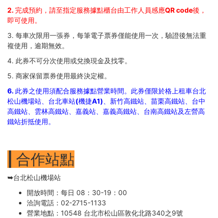
2. 完成預約，請至指定服務據點櫃台由工作人員感應QR code後，
即可使用。
3. 每車次限用一張券，每筆電子票券僅能使用一次，驗證後無法重
複使用，逾期無效。
4. 此券不可分次使用或兌換現金及找零。
5. 商家保留票券使用最終決定權。
6. 此券之使用須配合服務據點營業時間。此券僅限於格上租車台北
松山機場站、台北車站(機捷A1)、新竹高鐵站、苗栗高鐵站、台中
高鐵站、雲林高鐵站、嘉義站、嘉義高鐵站、台南高鐵站及左營高
鐵站折抵使用。
| 合作站點
➥台北松山機場站
開放時間：每日 08：30-19：00
洽詢電話：02-2715-1133
營業地點：10548 台北市松山區敦化北路340之9號