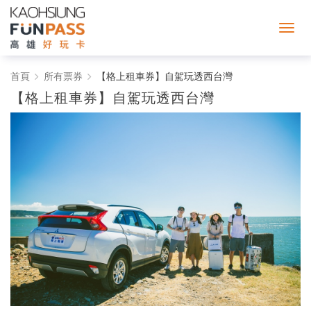
高
首頁
所有票券
【格上租車券】自駕玩透西台灣
【格上租車券】自駕玩透西台灣
雄
好
玩
卡