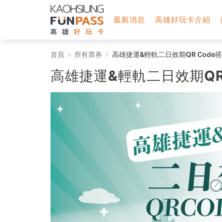
最新消息
高雄好玩卡介紹
高
首頁
所有票券
高雄捷運&輕軌二日效期QR Code
雄
高雄捷運&輕軌二日效期QR
好
玩
卡