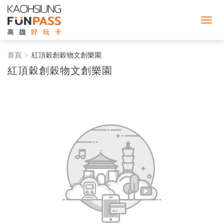
紅
首頁
紅頂穀創穀物文創樂園
紅頂穀創穀物文創樂園
頂
穀
創
穀
物
文
創
樂