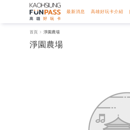
最新消息
高雄好玩卡介紹
淨
首頁
淨園農場
園
淨園農場
農
場
-
高
雄
好
玩