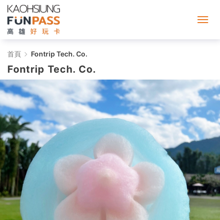
Fontrip
首頁
Fontrip Tech. Co.
Fontrip Tech. Co.
Tech.
Co.
-
가
오
슝
펀
패