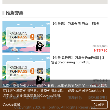
推薦套票
【상품권】 가오슝 펀 패스｜1일권
NT$ 1,620
NT$ 780
【상품 교환권】 가오슝 FunPASS｜3
일권(Kaohsiung FunPASS)
NT$ 2,219
NT$ 1,400
為提供您最佳個人化且即時的服務，本網站透過使用"Cookies"紀錄與
存取您的瀏覽使用訊息。當您使用本網站，即表示您同意Cookies技
術支援。更多資訊請參閱Cookies說明。
關於我們
常見問題
退款須知
服務條款
隱私權聲明
Cookie政策
我同意
Copyright 2026 © Fontrip,
All Rights
Reserved.