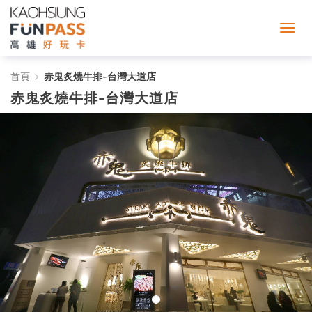
赤
首頁
赤鬼炙燒牛排-台灣大道店
赤鬼炙燒牛排-台灣大道店
鬼
炙
燒
牛
排-
台
灣
大