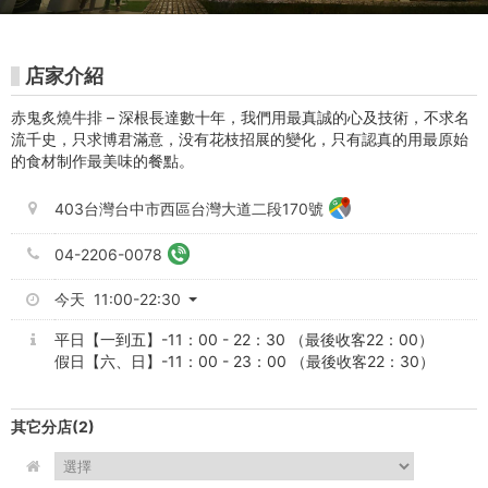
道
店
店家介紹
-
赤鬼炙燒牛排 – 深根長達數十年，我們用最真誠的心及技術，不求名
Kaohsiung
流千史，只求博君滿意，没有花枝招展的變化，只有認真的用最原始
的食材制作最美味的餐點。
FunPass
403台灣台中市西區台灣大道二段170號
04-2206-0078
今天 11:00-22:30
平日【一到五】-11：00 - 22：30 （最後收客22：00）
假日【六、日】-11：00 - 23：00 （最後收客22：30）
其它分店
(2)