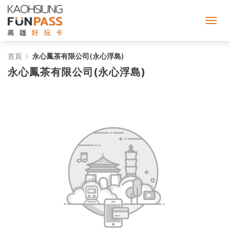
永
首頁
永心鳳茶有限公司(永心浮島)
永心鳳茶有限公司(永心浮島)
心
鳳
茶
有
限
公
司
(永