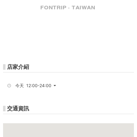
心
浮
島)
-
가
오
店家介紹
슝
今天 12:00-24:00
펀
패
交通資訊
스