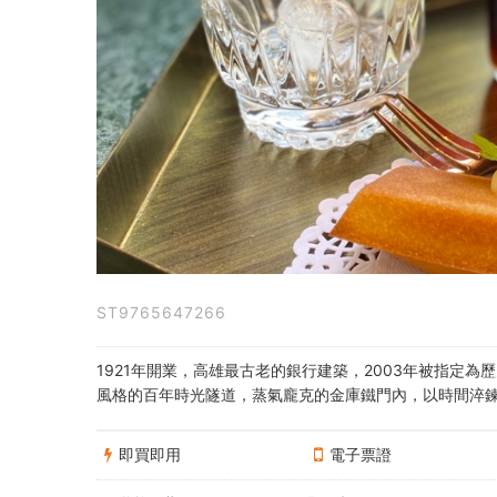
券：
百
年
金
庫
冰
滴
ST9765647266
咖
啡
1921年開業，高雄最古老的銀行建築，2003年被指定
風格的百年時光隧道，蒸氣龐克的金庫鐵門內，以時間淬
+金
磚
即買即用
電子票證