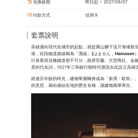
費
兌換效期
即日起 ~ 2027/08/07
南
付款方式
信用卡
雪
甜
套票說明
點
高雄邁向現代化城市的起點，就從壽山腳下這片海埔新
港，此段鐵道路線稱為
「濱線」(はません，Hamasen
-
行各業與這條鐵道密不可分，政府官廳、大型商社、金
景的代名詞，1921年三和銀行順時代潮流在此設立高雄
高
經過百年餘的時光，建物華麗轉身成為
「新濱・駅前」
雄
的意思，藉由連結在地的歷史名稱，讓建物風華再生。
好
玩
卡