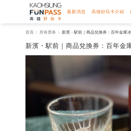
最新消息
高雄好玩卡介紹
新
首頁
所有票券
新濱・駅前｜商品兌換券：百年金庫冰
濱・
新濱・駅前｜商品兌換券：百年金
駅
前
｜
商
品
兌
換