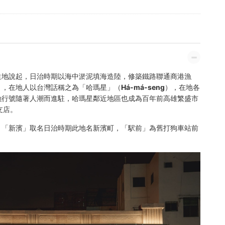
生地說起，日治時期以海中淤泥填海造陸，修築鐵路聯通商港漁
）
，在地人以台灣話稱之為
「哈瑪星」（Há-má-seng）
，在地各
融行號隨著人潮而進駐，哈瑪星鄰近地區也成為百年前高雄繁盛市
支店。
。
「新濱」
取名日治時期此地名新濱町，
「駅前」
為舊打狗車站前