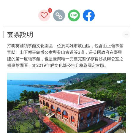
利
貼
1
乙
份
套票說明
(價
打狗英國領事館文化園區，位於高雄市鼓山區，包含山上領事館
官邸、山下領事館辦公室與登山古道等3處，是英國政府在臺興
格
建的第一座領事館，也是臺灣唯一完整完整保存官邸及辦公室之
領事館園區，於2019年經文化部公告升格為國定古蹟。
50
元)
-
高
雄
好