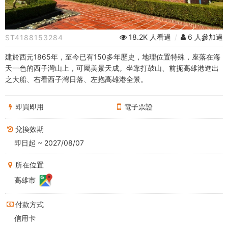
｜
贈
18.2K 人看過
/
6 人參加過
ST4188153284
送
建於西元1865年，至今已有150多年歷史，地理位置特殊，座落在海
打
天一色的西子灣山上，可屬美景天成。坐靠打鼓山、前扼高雄港進出
之大船、右看西子灣日落、左抱高雄港全景。
狗
英
即買即用
電子票證
國
兌換效期
即日起 ~ 2027/08/07
領
事
所在位置
高雄市
館
便
付款方式
信用卡