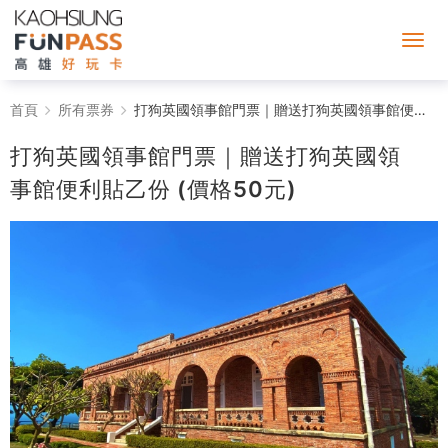
打
首頁
所有票券
打狗英國領事館門票｜贈送打狗英國領事館便利貼乙份 (價格50元)
狗
打狗英國領事館門票｜贈送打狗英國領
英
事館便利貼乙份 (價格50元)
國
領
事
館
門
票