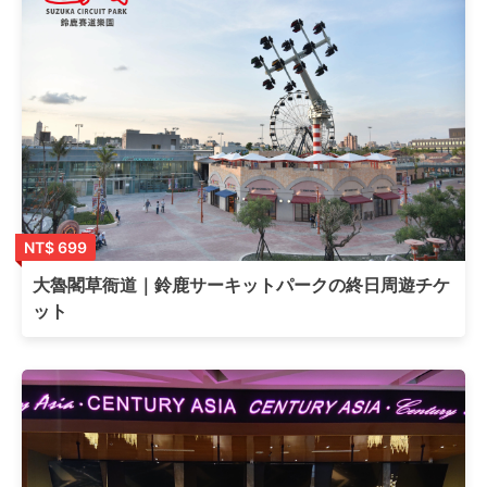
NT$ 699
大魯閣草衙道｜鈴鹿サーキットパークの終日周遊チケ
ット