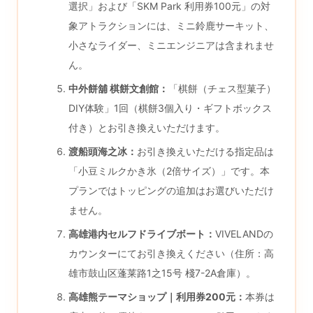
選択」および「SKM Park 利用券100元」の対
象アトラクションには、ミニ鈴鹿サーキット、
小さなライダー、ミニエンジニアは含まれませ
ん。
中外餅舖 棋餅文創館：
「棋餅（チェス型菓子）
DIY体験」1回（棋餅3個入り・ギフトボックス
付き）とお引き換えいただけます。
渡船頭海之冰：
お引き換えいただける指定品は
「小豆ミルクかき氷（2倍サイズ）」です。本
プランではトッピングの追加はお選びいただけ
ません。
高雄港内セルフドライブボート：
VIVELANDの
カウンターにてお引き換えください（住所：高
雄市鼓山区蓬莱路1之15号 棧7-2A倉庫）。
高雄熊テーマショップ｜利用券200元：
本券は