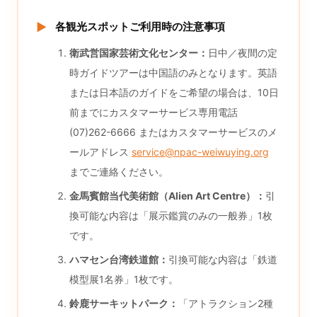
▶
各観光スポットご利用時の注意事項
衛武営国家芸術文化センター：
日中／夜間の定
時ガイドツアーは中国語のみとなります。英語
または日本語のガイドをご希望の場合は、10日
前までにカスタマーサービス専用電話
(07)262-6666 またはカスタマーサービスのメ
ールアドレス
service@npac-weiwuying.org
までご連絡ください。
金馬賓館当代美術館（Alien Art Centre）：
引
換可能な内容は「展示鑑賞のみの一般券」1枚
です。
ハマセン台湾鉄道館：
引換可能な内容は「鉄道
模型展1名券」1枚です。
鈴鹿サーキットパーク：
「アトラクション2種