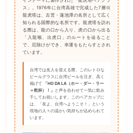
インテーマに製作された「龍虎塔ペアグラ
ス」。1976年に台湾高雄で完成した7層의
龍虎塔は、左営・蓮池潭の名所として広く
知られる国際的な名所です。龍虎塔を訪れ
る際は、龍の口から入り、虎の口から出る
「入龍喉、出虎口」のルートを辿ること
で、厄除けができ、幸運をもたらすとされ
ています。
台湾では友人を迎える際、このレトロな
ビールグラスに台湾ビールを注ぎ、高く
掲げて
「HO DA LA（ホー・ダー・ラー
＝乾杯）！」
と声を合わせて一気に飲み
干してお祝いします。このペアカップに
は、「友よ、台湾へようこそ！」という
現地の人々の温かい気持ちが込められて
います。