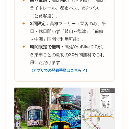
✦
乗り放題：
高雄MRT（地下鐵）、高雄
ライトレール、都市バス、市外バス
（公路客運）。
✦
2回限定：
高雄フェリー（乗客のみ、平
日・休日問わず「鼓山～旗津」「前鎮
～中洲」区間で利用可能）。
✦
時間限定で無料：
高雄YouBike 2.0が、
各乗車ごとの最初の30分間無料でご利
用いただけます。
(アプリでの登録手順はこちら ↗)