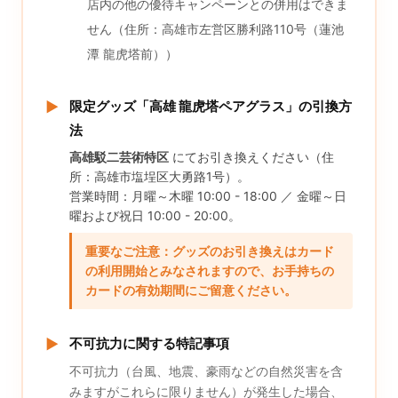
店内の他の優待キャンペーンとの併用はできま
せん（住所：高雄市左営区勝利路110号（蓮池
潭 龍虎塔前））
▶
限定グッズ「高雄 龍虎塔ペアグラス」の引換方
法
高雄駁二芸術特区
にてお引き換えください（住
所：高雄市塩埕区大勇路1号）。
営業時間：月曜～木曜 10:00 - 18:00 ／ 金曜～日
曜および祝日 10:00 - 20:00。
重要なご注意：グッズのお引き換えはカード
の利用開始とみなされますので、お手持ちの
カードの有効期間にご留意ください。
▶
不可抗力に関する特記事項
不可抗力（台風、地震、豪雨などの自然災害を含
みますがこれらに限りません）が発生した場合、