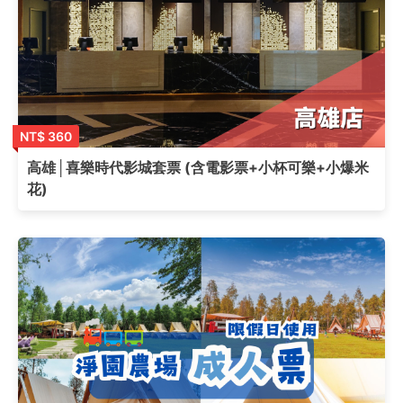
NT$ 360
高雄│喜樂時代影城套票 (含電影票+小杯可樂+小爆米
花)