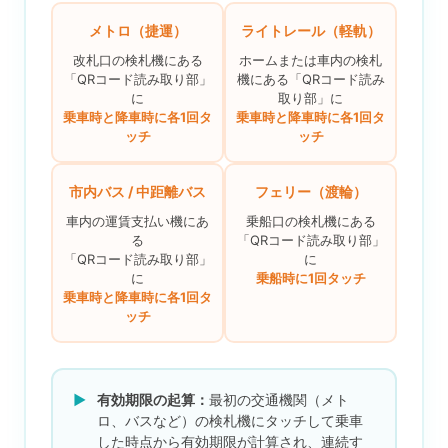
メトロ（捷運）
ライトレール（軽軌）
改札口の検札機にある
ホームまたは車内の検札
「QRコード読み取り部」
機にある「QRコード読み
に
取り部」に
乗車時と降車時に各1回タ
乗車時と降車時に各1回タ
ッチ
ッチ
市内バス / 中距離バス
フェリー（渡輪）
車内の運賃支払い機にあ
乗船口の検札機にある
る
「QRコード読み取り部」
「QRコード読み取り部」
に
に
乗船時に1回タッチ
乗車時と降車時に各1回タ
ッチ
▶
有効期限の起算：
最初の交通機関（メト
ロ、バスなど）の検札機にタッチして乗車
した時点から有効期限が計算され、連続す