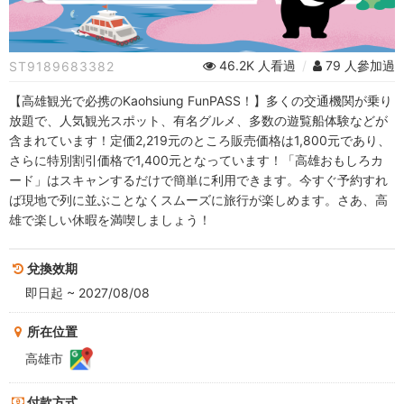
券
(Kaohsiung
46.2K 人看過
/
79 人參加過
ST9189683382
FunPASS)
【高雄観光で必携のKaohsiung FunPASS！】多くの交通機関が乗り
-
放題で、人気観光スポット、有名グルメ、多数の遊覧船体験などが
含まれています！定価2,219元のところ販売価格は1,800元であり、
高
さらに特別割引価格で1,400元となっています！「高雄おもしろカ
ード」はスキャンするだけで簡単に利用できます。今すぐ予約すれ
雄
ば現地で列に並ぶことなくスムーズに旅行が楽しめます。さあ、高
お
雄で楽しい休暇を満喫しましょう！
も
兌換效期
し
即日起 ~ 2027/08/08
ろ
所在位置
高雄市
カ
付款方式