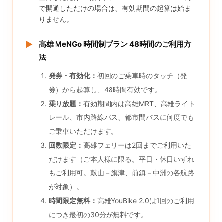
で開通しただけの場合は、有効期間の起算は始ま
りません。
▶
高雄 MeNGo 時間制プラン 48時間のご利用方
法
発券・有効化：
初回のご乗車時のタッチ（発
券）から起算し、48時間有効です。
乗り放題：
有効期間内は高雄MRT、高雄ライト
レール、市内路線バス、都市間バスに何度でも
ご乗車いただけます。
回数限定：
高雄フェリーは2回までご利用いた
だけます（ご本人様に限る。平日・休日いずれ
もご利用可。鼓山－旗津、前鎮－中洲の各航路
が対象）。
時間限定無料：
高雄YouBike 2.0は1回のご利用
につき最初の30分が無料です。