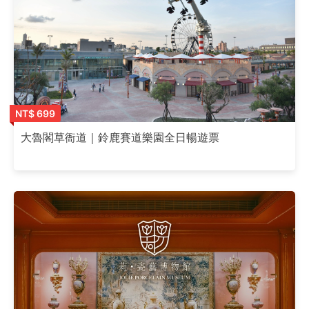
NT$ 699
大魯閣草衙道｜鈴鹿賽道樂園全日暢遊票