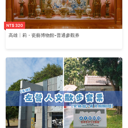
NT$ 320
高雄│莉・瓷藝博物館-普通參觀券