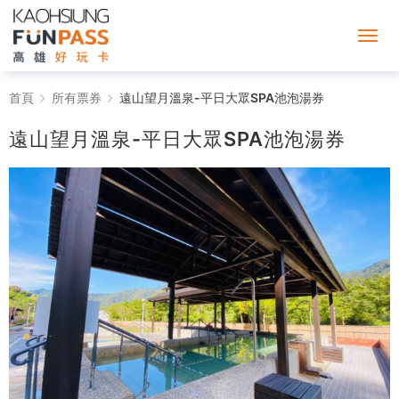
遠
首頁
所有票券
遠山望月溫泉-平日大眾SPA池泡湯券
山
遠山望月溫泉-平日大眾SPA池泡湯券
望
月
溫
泉-
平
日
大