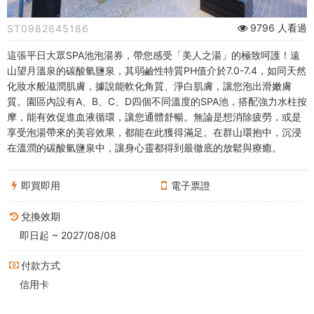
眾
9796 人看過
ST0982645186
SPA
這張平日大眾SPA池泡湯券，帶您感受「美人之湯」的極致呵護！遠
池
山望月溫泉的碳酸氫鹽泉，其弱鹼性特質PH值介於7.0-7.4，如同天然
化妝水般滋潤肌膚，據說能軟化角質、淨白肌膚，讓您泡出滑嫩膚
泡
質。園區內設有A、B、C、D四個不同溫度的SPA池，搭配強力水柱按
湯
摩，能有效促進血液循環，讓您通體舒暢。無論是想消除疲勞，或是
享受泡湯帶來的美容效果，都能在此獲得滿足。在群山環抱中，沉浸
券
在溫潤的碳酸氫鹽泉中，讓身心靈都得到最徹底的放鬆與療癒。
-
即買即用
電子票證
高
兌換效期
雄
即日起 ~ 2027/08/08
好
付款方式
玩
信用卡