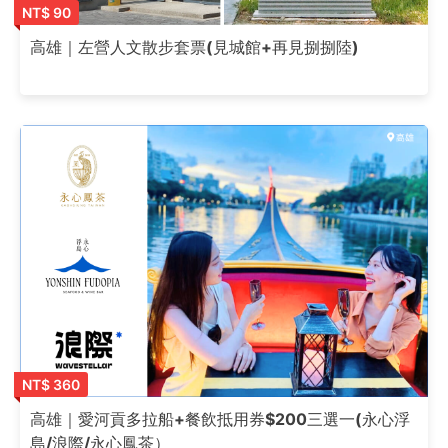
NT$ 90
高雄｜左營人文散步套票(見城館+再見捌捌陸)
NT$ 360
高雄｜愛河貢多拉船+餐飲抵用券$200三選一(永心浮
島/浪際/永心鳳茶）