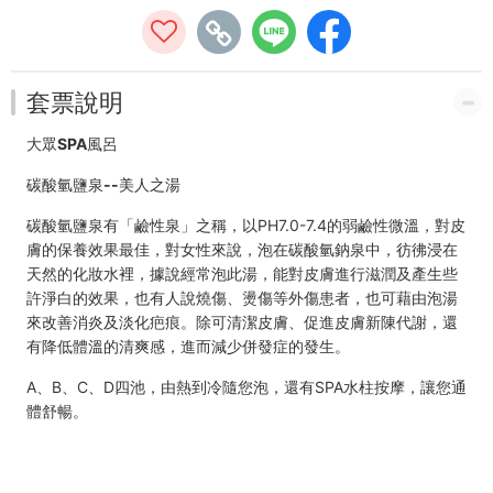
卡
套票說明
大眾SPA風呂
碳酸氫鹽泉--美人之湯
碳酸氫鹽泉有「鹼性泉」之稱，以PH7.0-7.4的弱鹼性微溫，對皮
膚的保養效果最佳，對女性來說，泡在碳酸氫鈉泉中，彷彿浸在
天然的化妝水裡，據說經常泡此湯，能對皮膚進行滋潤及產生些
許淨白的效果，也有人說燒傷、燙傷等外傷患者，也可藉由泡湯
來改善消炎及淡化疤痕。除可清潔皮膚、促進皮膚新陳代謝，還
有降低體溫的清爽感，進而減少併發症的發生。
A、B、C、D四池，由熱到冷隨您泡，還有SPA水柱按摩，讓您通
體舒暢。