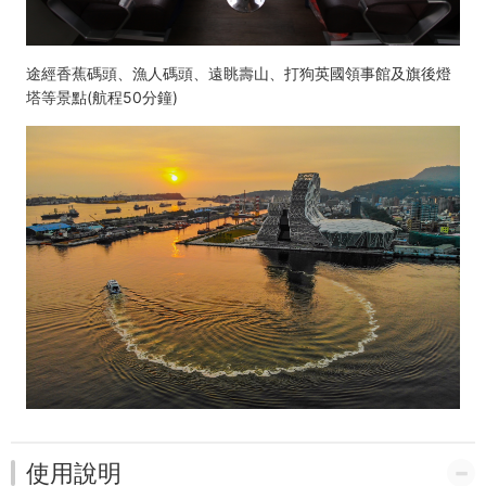
途經香蕉碼頭、漁人碼頭、遠眺壽山、打狗英國領事館及旗後燈
塔等景點(航程50分鐘)
使用說明