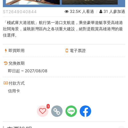
巡
32.5K 人看過
/
31 人參加過
ST2649040844
航
「棧貳庫大港巡航」航行第一港口支航道，乘坐豪華遊艇享受高雄港
(全
壯闊海景，遠眺新灣區內之各項重大建設，絕對是觀賞高雄港灣的最
佳選擇。
票)
-
即買即用
電子票證
高
兌換效期
雄
即日起 ~ 2027/08/08
好
付款方式
信用卡
玩
卡
1