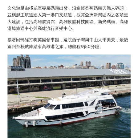
文化遊艇由棧貳庫專屬碼頭出發，沿途經香蕉碼頭與漁人碼頭，
並橫越主航道進入第一港口支航道，觀賞亞洲新灣區內之各項重
大建設，包括高雄展覽館、高雄軟體科技園區、新光碼頭、高雄
港埠旅運中心與高雄流行音樂中心。
接著回轉經打狗英國領事館，遠眺西子灣與中山大學美景，最後
返回至棧貳庫結束高雄港之旅，總航程約50分鐘。