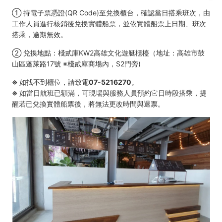
① 持電子票憑證(QR Code)至兌換櫃台，確認當日搭乘班次，由
工作人員進行核銷後兌換實體船票，並依實體船票上日期、班次
搭乘，逾期無效。
② 兌換地點：棧貳庫KW2高雄文化遊艇櫃檯（地址：高雄市鼓
山區蓬萊路17號 ※棧貳庫商場內，S2門旁)
※ 如找不到櫃位，請致電07-5216270。
※ 如當日航班已額滿，可現場與服務人員預約它日時段搭乘，提
醒若已兌換實體船票後，將無法更改時間與退票。