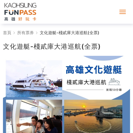
文
首頁
所有票券
文化遊艇-棧貳庫大港巡航(全票)
化
文化遊艇-棧貳庫大港巡航(全票)
遊
艇-
棧
貳
庫
大
港