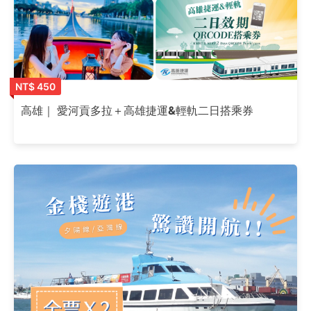
NT$ 450
高雄｜ 愛河貢多拉＋高雄捷運&輕軌二日搭乘券