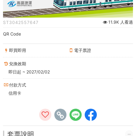
效
期
11.9K 人看過
ST3042557647
QR
QR Code
Code
搭
即買即用
電子票證
乘
兌換效期
即日起 ~ 2027/02/02
券
付款方式
-
信用卡
高
雄
好
套票說明