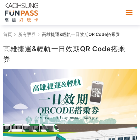
高
首頁
所有票券
高雄捷運&輕軌一日效期QR Code搭乘券
雄
高雄捷運&輕軌一日效期QR Code搭乘
捷
券
運
&
輕
軌
一
日