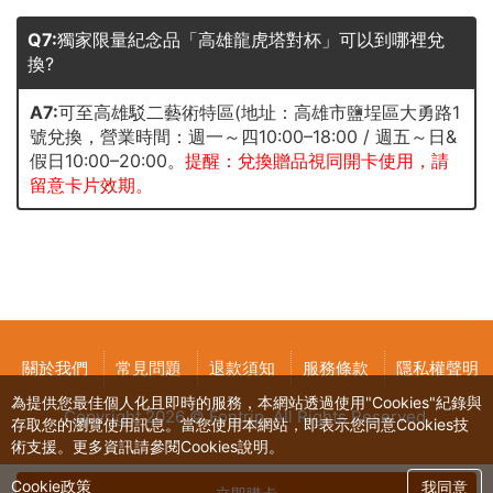
Q7:
獨家限量紀念品「高雄龍虎塔對杯」可以到哪裡兌
換?
A7:
可至高雄駁二藝術特區(地址：高雄市鹽埕區大勇路1
號兌換，營業時間：週一～四10:00–18:00 / 週五～日&
假日10:00–20:00。
提醒：兌換贈品視同開卡使用，請
留意卡片效期。
關於我們
常見問題
退款須知
服務條款
隱私權聲明
為提供您最佳個人化且即時的服務，本網站透過使用"Cookies"紀錄與
Copyright 2026 © Fontrip,
All Rights
Reserved.
存取您的瀏覽使用訊息。當您使用本網站，即表示您同意Cookies技
術支援。更多資訊請參閱Cookies說明。
Cookie政策
我同意