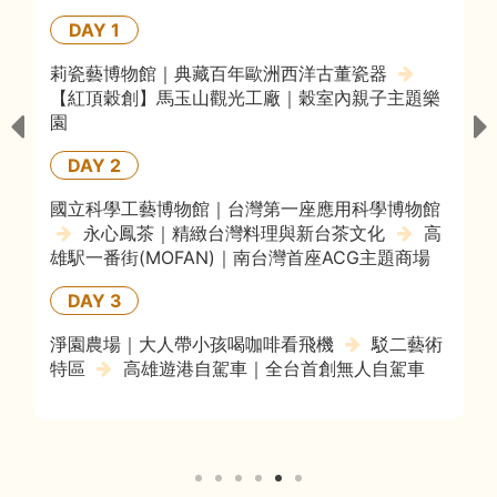
DAY 1
航空教育展示館｜亞洲唯一的飛機懸吊展示場
台灣螺絲博物館｜認識螺絲王國
DAY 2
壽山動物園｜觀賞可愛動物
哈瑪星台灣鐵道館
｜鐵道模型展
哈瑪星鐵道園區
DAY 3
鈴鹿賽道樂園｜全家一起瘋玩樂園
SKM Park
Outlets｜抵用券享用午餐及逛街
淨園農場｜
大人帶小孩喝咖啡看飛機