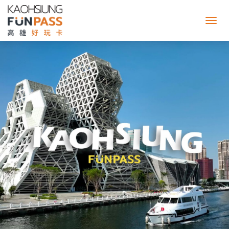
Kaohsiung
FunPass
｜
高
雄
好
玩
卡