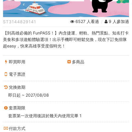
超
值
6527 人看過
/
9 人參加過
ST3144829141
版
【到高雄必備的 FunPASS！】內含捷運、輕軌、熱門景點、知名打卡
(Kaohsiung
美食和多項遊船體驗選項！出示手機即可輕鬆兌換，現在下訂免排隊
超easy，快來高雄享受度假時光！
FunPASS)
即買即用
多商品
電子票證
兌換效期
即日起 ~ 2027/08/08
套票期限
套票第一次使用後請於幾天內使用完畢 1
付款方式