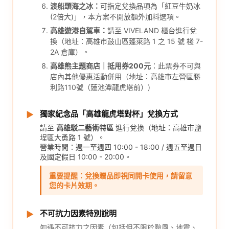
渡船頭海之冰：
可指定兌換品項為「紅豆牛奶冰
(2倍大)」，本方案不開放額外加料選項。
高雄遊港自駕車：
請至 VIVELAND 櫃台進行兌
換（地址：高雄市鼓山區蓬萊路 1 之 15 號 棧 7-
2A 倉庫）。
高雄熊主題商店｜抵用券200元
：此票券不可與
店內其他優惠活動併用（地址：高雄市左營區勝
利路110號（蓮池潭龍虎塔前）)
獨家紀念品「高雄龍虎塔對杯」兌換方式
▶
請至
高雄駁二藝術特區
進行兌換（地址：高雄市鹽
埕區大勇路 1 號）。
營業時間：週一至週四 10:00 - 18:00 / 週五至週日
及國定假日 10:00 - 20:00。
重要提醒：兌換贈品即視同開卡使用，請留意
您的卡片效期。
不可抗力因素特別說明
▶
如遇不可抗力之因素（包括但不限於颱風、地震、