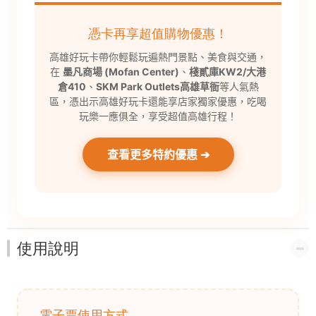
憑卡再享超值購物優惠！
高雄好玩卡帶你輕鬆玩遍熱門景點、美食與交通，
在
墨凡商場 (Mofan Center)
、
棧貳庫KW2/大港
倉410
、
SKM Park Outlets高雄草衙
等人氣熱
區，憑出示高雄好玩卡還能享店家獨家優惠，吃喝
玩樂一應俱全，享受超值高雄行程！
查看更多特約優惠 ➔
使用說明
電子票使用方式