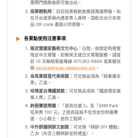
應閘門開啟後即可進出站。
搭乘輕軌時：
目前搭乘輕軌無需感應讀票機。如
在月台或車廂內遇查票人員時，請配合出示本商
品 QR code 畫面以供查驗。
各景點使用注意事項
▶
衛武營國家藝術文化中心：
日間／夜間定時導覽
限定中文導覽，如需英文或日文導覽服務，請提
前 10 天聯絡客服專線 (07)262-6666 或客服信
箱
service@npac-weiwuying.org
。
金馬賓館當代美術館：
可兌換品項為「純看展全
票」乙張。
哈瑪星台灣鐵道館：
可兌換品項為「鐵道模型展
單人票」乙張。
鈴鹿賽道樂園：
「遊具任選 2」及「SKM Park
抵用券 100 元」之遊具設施不包含迷你鈴鹿賽
道、小小騎士、迷你工程師。
中外餅舖棋餅文創館：
可兌換「棋餅 DIY 體驗」
乙次（內含三顆棋餅並附禮盒）。