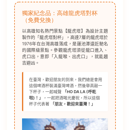
獨家紀念品：高雄龍虎塔對杯
（免費兌換）
以高雄知名熱門景點【龍虎塔】為設計主題
製作的「龍虎塔對杯」，高達7層的龍虎塔於
1976年在台灣高雄落成，是蓮池潭遠近馳名
的國際級景點。參觀龍虎塔須從龍口進入、
虎口出，意即「入龍喉、出虎口」，就能趨
吉避凶。
在臺灣，歡迎朋友的到來，我們總是會用
這個啤酒杯裝滿臺灣啤酒，然後舉高敲一
下杯子，一起喊聲
「HO DA LA (呼乾
啦)！」
，一起把酒喝光慶祝，所以這個
杯子代表著
「朋友，歡迎來臺灣！」