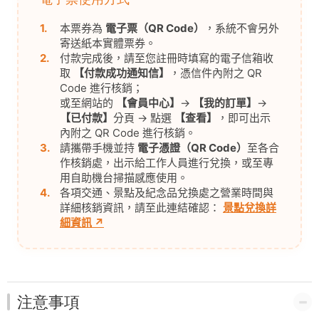
1.
本票券為
電子票（QR Code）
，系統不會另外
寄送紙本實體票券。
2.
付款完成後，請至您註冊時填寫的電子信箱收
取
【付款成功通知信】
，憑信件內附之 QR
Code 進行核銷；
或至網站的
【會員中心】
→
【我的訂單】
→
【已付款】
分頁 → 點選
【查看】
，即可出示
內附之 QR Code 進行核銷。
3.
請攜帶手機並持
電子憑證（QR Code）
至各合
作核銷處，出示給工作人員進行兌換，或至專
用自助機台掃描感應使用。
4.
各項交通、景點及紀念品兌換處之營業時間與
詳細核銷資訊，請至此連結確認：
景點兌換詳
細資訊 ↗
注意事項