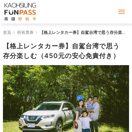
【格
首頁
所有票券
【格上レンタカー券】自駕台湾で思う存分楽しむ（450元の安心免責付き）
上
【格上レンタカー券】自駕台湾で思う
レ
存分楽しむ（450元の安心免責付き）
ン
タ
カ
ー
券】
自