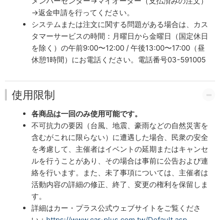
メンバーセンター→マイオーダー（支払済みの注文）
→返金申請を行ってください。
システムまたは注文に関する問題がある場合は、カス
タマーサービスの時間：月曜日から金曜日（国定休日
を除く）の午前9:00〜12:00 / 午後13:00〜17:00（昼
休憩1時間）にお電話ください。電話番号03-591005
使用限制
各商品は一回のみ使用可能です。
不可抗力の要因（台風、地震、豪雨などの自然災害を
含むがこれに限らない）に遭遇した場合、民衆の安全
を考慮して、主催者はイベントの延期またはキャンセ
ルを行うことがあり、その場合は事前に公告および連
絡を行います。また、未了事項については、主催者は
活動内容の詳細の修正、終了、変更の権利を保留しま
す。
詳細はカー・プラス公式ウェブサイトをご覧くださ
い：
https://www.car-plus.com.tw/Default.asp