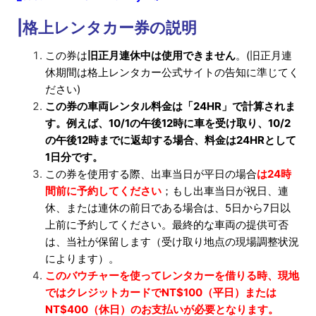
お
|格上レンタカー券の説明
も
この券は
旧正月連休中は使用できません
。(旧正月連
し
休期間は格上レンタカー公式サイトの告知に準じてく
ださい)
ろ
この券の車両レンタル料金は「24HR」で計算されま
カ
す。例えば、10/1の午後12時に車を受け取り、10/2
の午後12時までに返却する場合、料金は24HRとして
ー
1日分です。
ド
この券を使用する際、出車当日が平日の場合
は24時
間前に予約してください
；もし出車当日が祝日、連
休、または連休の前日である場合は、5日から7日以
上前に予約してください。最終的な車両の提供可否
は、当社が保留します（受け取り地点の現場調整状況
によります）。
このバウチャーを使ってレンタカーを借りる時、現地
ではクレジットカードでNT$100（平日）または
NT$400（休日）のお支払いが必要となります。