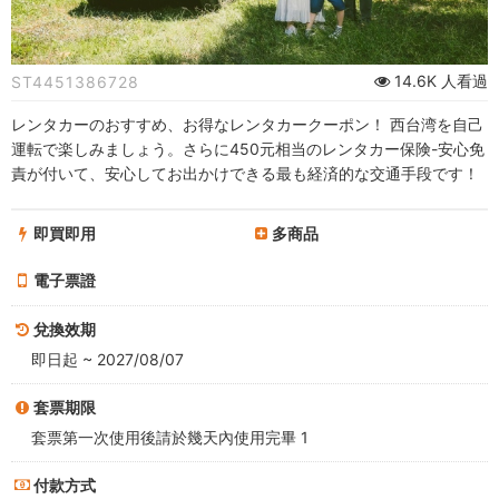
駕
台
14.6K 人看過
ST4451386728
湾
レンタカーのおすすめ、お得なレンタカークーポン！ 西台湾を自己
で
運転で楽しみましょう。さらに450元相当のレンタカー保険-安心免
責が付いて、安心してお出かけできる最も経済的な交通手段です！
思
う
即買即用
多商品
存
電子票證
分
兌換效期
楽
即日起 ~ 2027/08/07
し
套票期限
套票第一次使用後請於幾天內使用完畢 1
む
付款方式