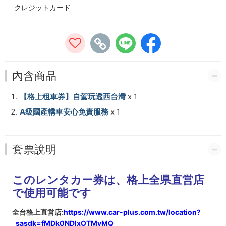
（450
クレジットカード
元
の
安
心
內含商品
免
【格上租車券】自駕玩透西台灣
x 1
A級國產轎車安心免責服務
x 1
責
付
套票說明
き）
-
このレンタカー券は、格上全県直営店
で使用可能です
高
雄
全台格上直営店:
https://www.car-plus.com.tw/location?
_sasdk=fMDk0NDIxOTMyMQ