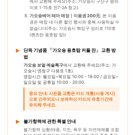
에서 교환해 주세요(주소: 가오슝시 구산구 펑라
이로 1-15호 잔7-2A 창고).
가오슝베어 테마 매장｜이용권 200元
: 본 이용
권은 매장 내 다른 할인 행사와 중복 사용하실 수
없습니다(주소: 가오슝시 쭤잉구 성리로 110호
(롄츠탄 용호탑 앞))
단독 기념품 「가오슝 용호탑 커플 잔」 교환 방
▶
법
가오슝 보얼 예술특구
에서 교환해 주세요(주소: 가
오슝시 옌청구 다융로 1호).
영업시간: 월요일~목요일 10:00 - 18:00 / 금요일~
일요일 및 공휴일 10:00 - 20:00.
중요 안내: 사은품 교환은 카드 개통(사용 개시)
으로 간주되오니 보유하신 카드의 유효기간에
유의해 주세요.
불가항력에 관한 특별 안내
▶
불가항력 상황(태풍, 지진, 폭우 등 자연재해를 포함