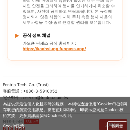
하되 이에 한정되지 않음)이 발생한 경우 주최 측은
시민 안전을 고려하여 행사를 연기하거나 취소할 수
있으며, 사전에 공지하고 연락드립니다. 본 규정에
명시되지 않은 사항에 대해 주최 측은 행사 내용의
세부사항을 수정·종료·변경할 권리를 보유합니다.
공식 정보 채널
▶
가오슝 펀패스 공식 홈페이지:
https://kaohsiung.funpass.app/
Fontrip Tech. Co. (Trust)
客服電話：+886-3-5910052
電子郵件：service@fontrip.com.tw
為提供您最佳個人化且即時的服務，本網站透過使用"Cookies"紀錄與
存取您的瀏覽使用訊息。當您使用本網站，即表示您同意Cookies技
術支援。更多資訊請參閱Cookies說明。
NT$ 1,246
58% off
立即預訂
Cookie政策
我同意
NT$ 520