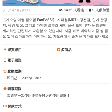
권
6435 人看過
/
9 人參加過
ST3144829141
가
【가오슝 여행 필수템 FunPASS!】 지하철(MRT), 경전철, 인기 관광
성
지, 유명 맛집, 그리고 다양한 크루즈 체험 옵션 포함! 휴대폰 화면만
제시하면 간편하게 교환할 수 있습니다. 지금 바로 예약하고 줄 설 필
비
요 없이 스마트하게 여행하세요. 가오슝에서 즐거운 휴가를 보내세요!
패
即買即用
多商品
키
電子票證
지
-
兌換效期
即日起 ~ 2027/08/07
가
套票期限
오
套票第一次使用後請於幾天內使用完畢 1
슝
付款方式