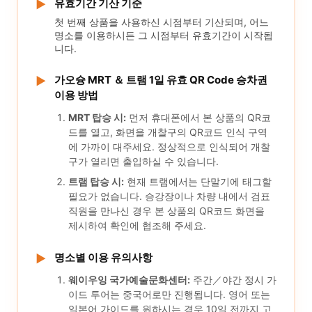
유효기간 기산 기준
▶
첫 번째 상품을 사용하신 시점부터 기산되며, 어느
명소를 이용하시든 그 시점부터 유효기간이 시작됩
니다.
가오슝 MRT ＆ 트램 1일 유효 QR Code 승차권
▶
이용 방법
MRT 탑승 시:
먼저 휴대폰에서 본 상품의 QR코
드를 열고, 화면을 개찰구의 QR코드 인식 구역
에 가까이 대주세요. 정상적으로 인식되어 개찰
구가 열리면 출입하실 수 있습니다.
트램 탑승 시:
현재 트램에서는 단말기에 태그할
필요가 없습니다. 승강장이나 차량 내에서 검표
직원을 만나신 경우 본 상품의 QR코드 화면을
제시하여 확인에 협조해 주세요.
명소별 이용 유의사항
▶
웨이우잉 국가예술문화센터:
주간／야간 정시 가
이드 투어는 중국어로만 진행됩니다. 영어 또는
일본어 가이드를 원하시는 경우 10일 전까지 고