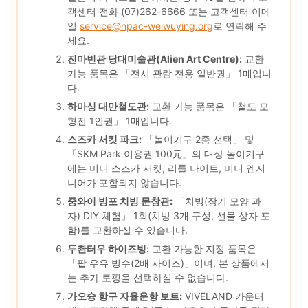
객센터 전화 (07)262-6666 또는 고객센터 이메
일
service@npac-weiwuying.org
로 연락해 주
세요.
진마빈관 당대미술관(Alien Art Centre):
교환
가능 품목은 「전시 관람 전용 일반권」 1매입니
다.
하마싱 대만철도관:
교환 가능 품목은 「철도 모
형전 1인권」 1매입니다.
스즈카 서킷 파크:
「놀이기구 2종 선택」 및
「SKM Park 이용권 100元」의 대상 놀이기구
에는 미니 스즈카 서킷, 리틀 나이트, 미니 엔지
니어가 포함되지 않습니다.
중와이 빙포 치빙 문창관:
「치빙(장기 모양 과
자) DIY 체험」 1회(치빙 3개 구성, 선물 상자 포
함)를 교환하실 수 있습니다.
두촨터우 하이즈빙:
교환 가능한 지정 품목은
「팥 우유 빙수(2배 사이즈)」이며, 본 상품에서
는 추가 토핑을 선택하실 수 없습니다.
가오슝 항구 자율운항 보트:
VIVELAND 카운터