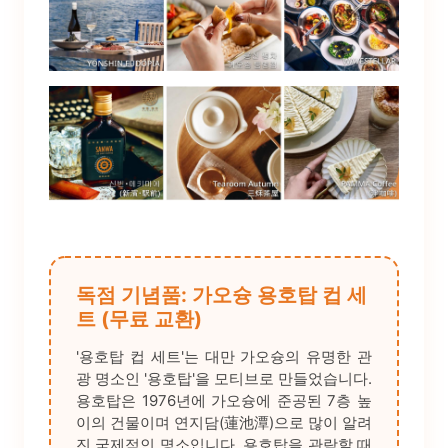
독점 기념품: 가오슝 용호탑 컵 세
트 (무료 교환)
'용호탑 컵 세트'는 대만 가오슝의 유명한 관
광 명소인 '용호탑'을 모티브로 만들었습니다.
용호탑은 1976년에 가오슝에 준공된 7층 높
이의 건물이며 연지담(蓮池潭)으로 많이 알려
진 국제적인 명소입니다. 용호탑을 관람할 때