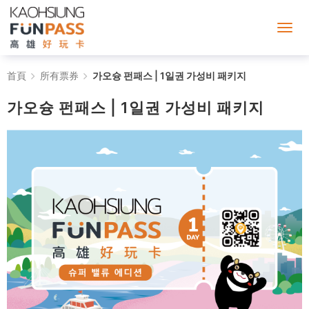
가
首頁
所有票券
가오슝 펀패스 | 1일권 가성비 패키지
오
가오슝 펀패스 | 1일권 가성비 패키지
슝
펀
패
스
|
1
일