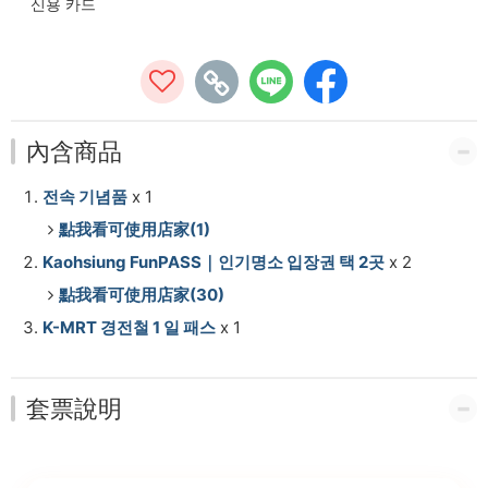
펀
신용 카드
패
스
內含商品
전속 기념품
x 1
點我看可使用店家(1)
Kaohsiung FunPASS｜인기명소 입장권 택 2곳
x 2
點我看可使用店家(30)
K-MRT 경전철 1 일 패스
x 1
套票說明